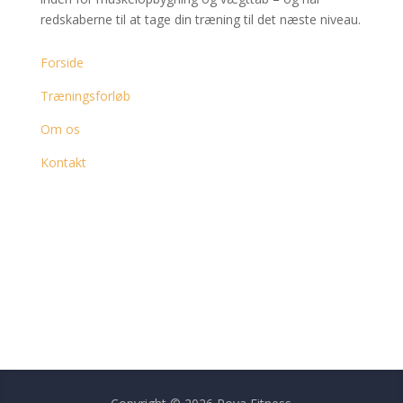
redskaberne til at tage din træning til det næste niveau.
Sider
Forside
Træningsforløb
Om os
Kontakt
Kontakt
60 55 94 85
hej@poyafitness.dk
Instagram